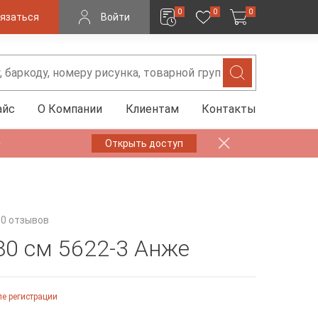
0
0
0
язаться
Войти
айс
О Компании
Клиентам
Контакты
✨
Открыть доступ
0 отзывов
80 см 5622-3 Анже
е регистрации