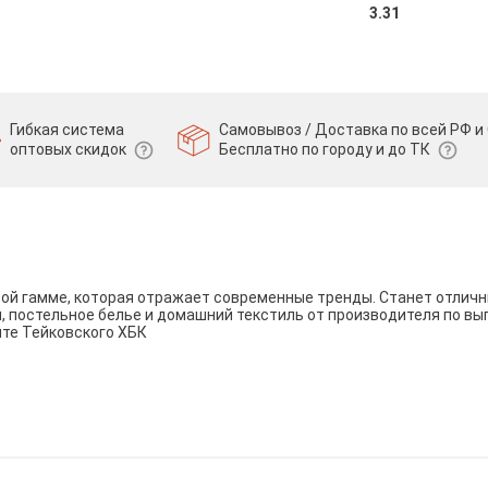
3.31
Гибкая система
Самовывоз / Доставка по всей РФ и 
оптовых скидок
Бесплатно по городу и до ТК
вой гамме, которая отражает современные тренды. Станет отли
и, постельное белье и домашний текстиль от производителя по вы
йте Тейковского ХБК