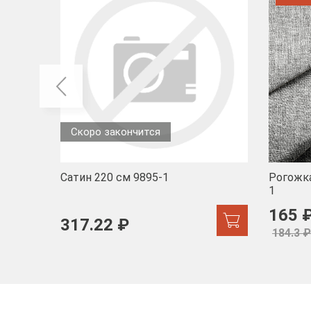
Скоро закончится
Сатин 220 см 9895-1
Рогожка
1
165 
317.22 ₽
184.3 ₽