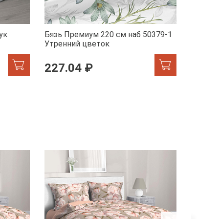
ук
Бязь Премиум 220 см наб 50379-1
Бязь П
Утренний цветок
Эстети
227.04 ₽
227.