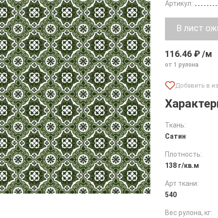
Артикул:
116.46 ₽ /м
от 1 рулона
Характер
Ткань:
Сатин
Плотность:
138 г/кв.м
Арт ткани:
540
Вес рулона, кг: