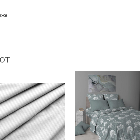
Анже
ют