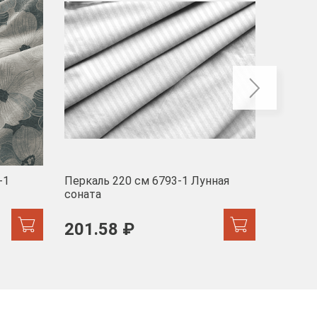
-1
Перкаль 220 см 6793-1 Лунная
Муслин
соната
103 
201.58 ₽
171.44