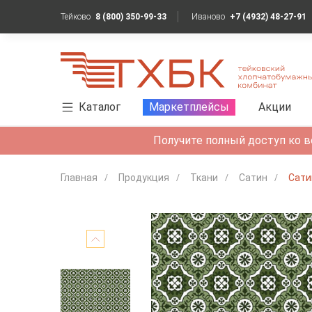
Тейково
8 (800) 350-99-33
Иваново
+7 (4932) 48-27-91
Каталог
Маркетплейсы
Акции
Получите полный доступ ко в
Главная
Продукция
Ткани
Сатин
Сати