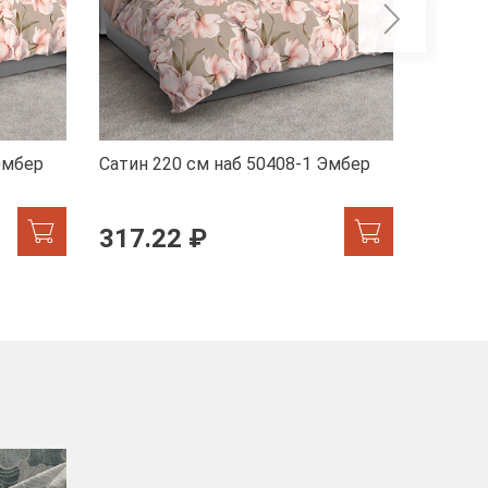
Эмбер
Сатин 220 см наб 50408-1 Эмбер
Сатин 
317.22 ₽
317.
-40