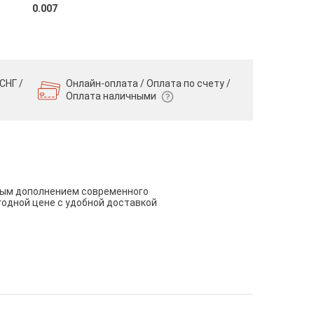
0.007
СНГ /
Онлайн-оплата / Оплата по счету /
Оплата наличными
чным дополнением современного
годной цене с удобной доставкой