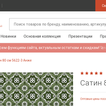
Св
Новинки
Основная коллекция
Презентации
Пр
сем функциям сайта, актуальным остаткам и скидкам!
🚀
н 80 см 5622-3 Анже
Сатин 
Оптовые цены посл