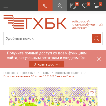
0
0
0
Получите полный доступ ко всем функциям
сайта, актуальным остаткам и скидкам!
🚀✨
Открыть доступ
Главная
Продукция
Ткани
Вафельное полотно
Полотно вафельное 50 см наб 5613-2 Светлая Пасха