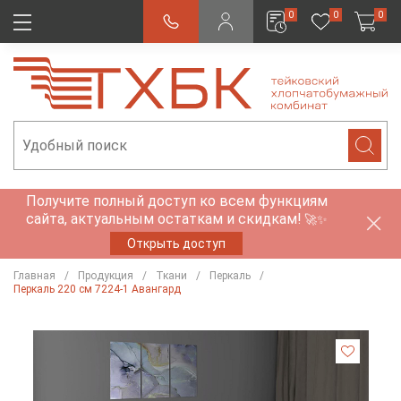
0
0
0
Получите полный доступ ко всем функциям
сайта, актуальным остаткам и скидкам!
🚀✨
Открыть доступ
Главная
Продукция
Ткани
Перкаль
Перкаль 220 см 7224-1 Авангард