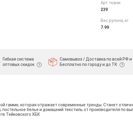
Арт ткани:
239
Вес рулона, кг:
7.99
Гибкая система
Самовывоз / Доставка по всей РФ и 
оптовых скидок
Бесплатно по городу и до ТК
вой гамме, которая отражает современные тренды. Станет отли
и, постельное белье и домашний текстиль от производителя по вы
йте Тейковского ХБК