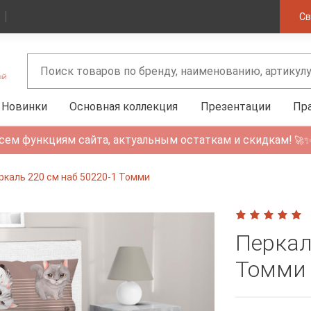
Св
Новинки
Основная коллекция
Презентации
Пр
сем функциям сайта, актуальным остаткам и скидкам!
🚀
ркаль 220 см наб 50220-1 Томми
Перкал
Томми