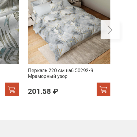
Перкаль 220 см наб 50292-9
Перкал
Мраморный узор
201.58 ₽
201.