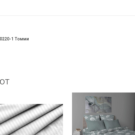
50220-1 Томми
ют