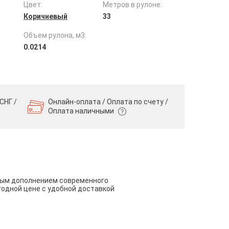
Цвет:
Метров в рулоне:
Коричневый
33
Объем рулона, м3:
0.0214
СНГ /
Онлайн-оплата / Оплата по счету /
Оплата наличными
чным дополнением современного
годной цене с удобной доставкой