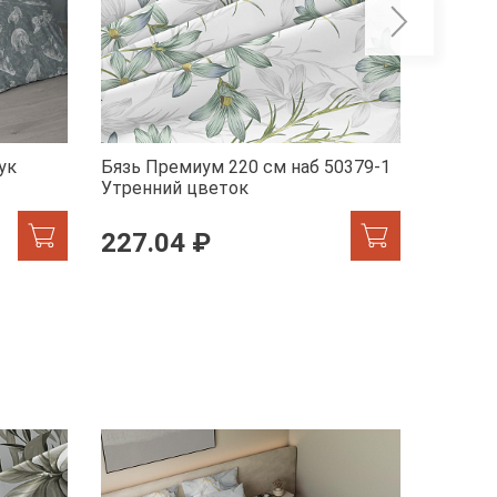
ук
Бязь Премиум 220 см наб 50379-1
Бельев
Утренний цветок
41072-
227.04 ₽
246.