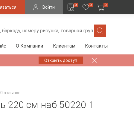
0
0
0
язаться
Войти
айс
О Компании
Клиентам
Контакты
✨
Открыть доступ
0 отзывов
ь 220 см наб 50220-1