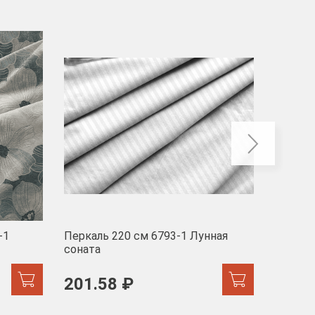
-40
-1
Перкаль 220 см 6793-1 Лунная
Муслин
соната
103 
201.58 ₽
171.44