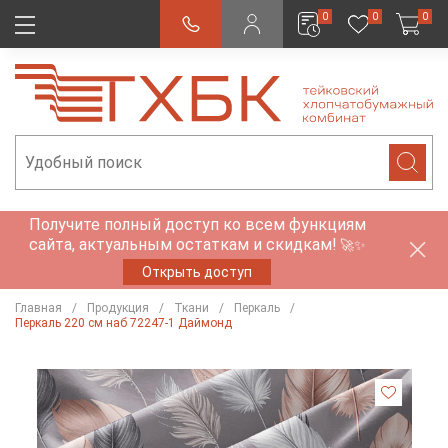
0
0
0
Получите полный доступ ко всем функциям
сайта, актуальным остаткам и скидкам!
🚀✨
Открыть доступ
Главная
Продукция
Ткани
Перкаль
Перкаль 220 см наб 72247-1 Даймонд