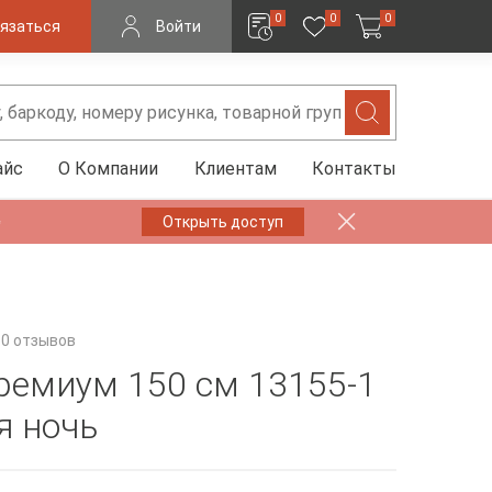
0
0
0
язаться
Войти
айс
О Компании
Клиентам
Контакты
✨
Открыть доступ
0 отзывов
ремиум 150 см 13155-1
я ночь