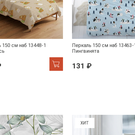
 150 см наб 13448-1
Перкаль 150 см наб 13463-
сь
Пингвинята
₽
131 ₽
ХИТ