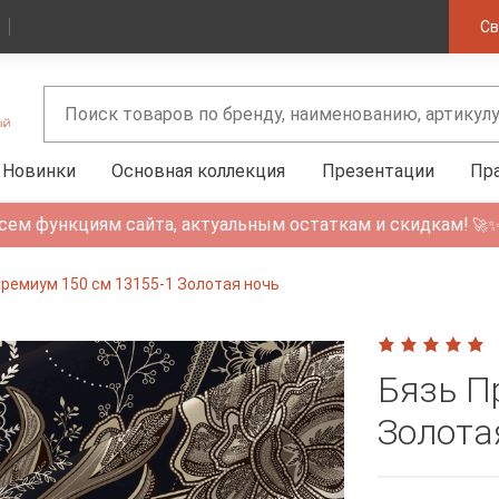
Св
Новинки
Основная коллекция
Презентации
Пр
сем функциям сайта, актуальным остаткам и скидкам!
🚀
Премиум 150 см 13155-1 Золотая ночь
Бязь П
Золота