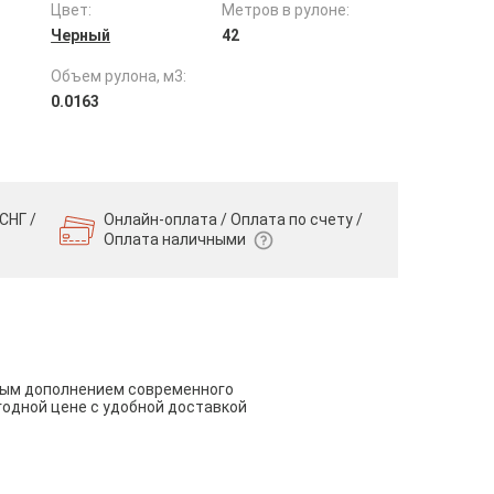
Цвет:
Метров в рулоне:
Черный
42
Объем рулона, м3:
0.0163
СНГ /
Онлайн-оплата / Оплата по счету /
Оплата наличными
чным дополнением современного
годной цене с удобной доставкой