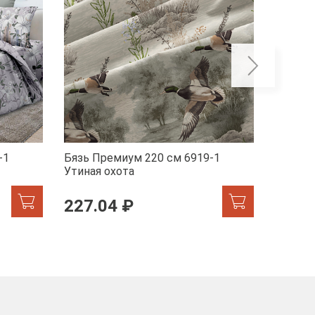
-1
Бязь Премиум 220 см 6919-1
Бязь П
Утиная охота
Марсел
227.04 ₽
227.