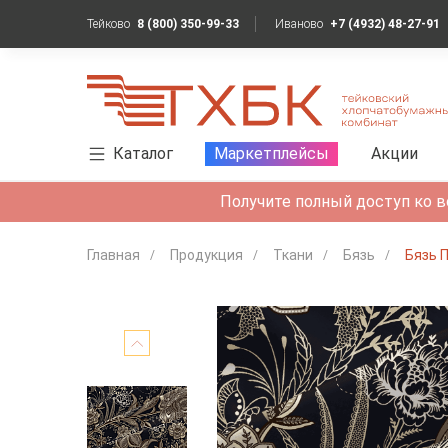
Тейково
8 (800) 350-99-33
Иваново
+7 (4932) 48-27-91
Каталог
Маркетплейсы
Акции
Получите полный доступ ко в
Главная
Продукция
Ткани
Бязь
Бязь 