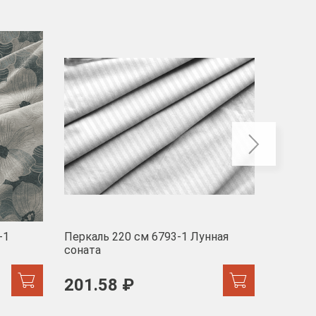
-40
-1
Перкаль 220 см 6793-1 Лунная
Муслин
соната
103 
201.58 ₽
171.44