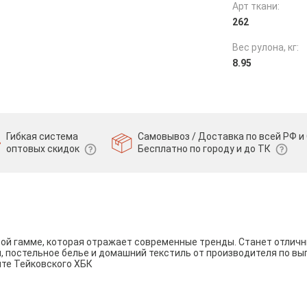
Арт ткани:
262
Вес рулона, кг:
8.95
Гибкая система
Самовывоз / Доставка по всей РФ и 
оптовых скидок
Бесплатно по городу и до ТК
вой гамме, которая отражает современные тренды. Станет отли
и, постельное белье и домашний текстиль от производителя по вы
йте Тейковского ХБК