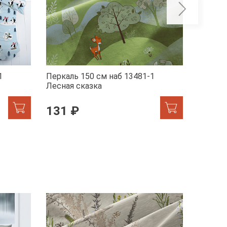
1
Перкаль 150 см наб 13481-1
Перкал
Лесная сказка
Лисята
131 ₽
131 
ХИТ